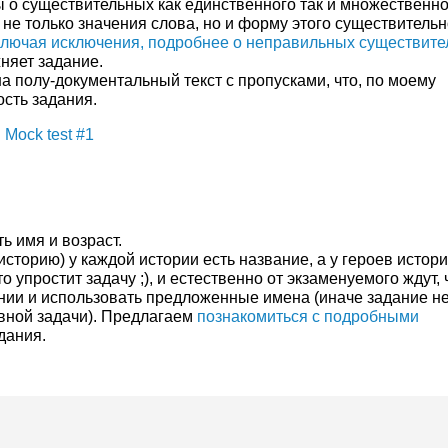
 о существительных как единственного так и множественно
 не только значения слова, но и форму этого существительн
ключая исключения, подробнее о неправильных существит
жняет задание.
на полу-документальный текст с пропусками, что, по моему
сть задания.
 Mock test #1
ь имя и возраст.
 историю) у каждой истории есть название, а у героев истор
о упростит задачу ;), и естественно от экзаменуемого ждут, 
нии и использовать предложенные имена (иначе задание не
вной задачи). Предлагаем
познакомиться с подробными
дания.