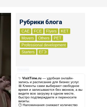
Рубрики блога
CAE
FCE
Flyers
KET
Movers
Others
PET
Professional development
Starters
ЕГЭ
Реклама
✨
VisitTime.ru
— удобная онлайн-
запись и расписание для бизнес услуг.
📅 Клиенты сами выбирают свободное
время и записываются без звонков, а вы
видите всю загрузку в одном месте,
быстро подтверждаете и переносите
визиты.
🕒 Напоминания снижают количество