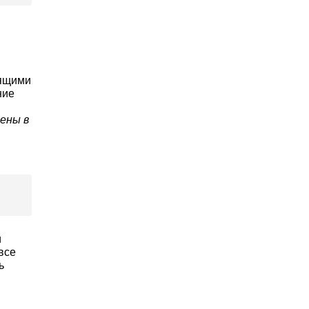
дящими
ние
лены в
и
 все
ь