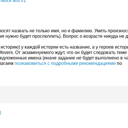
 Mock test #1
осят назвать не только имя, но и фамилию. Уметь произнос
я нужно будет проспеллить). Вопрос о возрасте никуда не д
 историю) у каждой истории есть название, а у героев истор
Movers. От экзаменуемого ждут, что он будет следовать теме
редложенные имена (иначе задание не будет выполнено в ч
лагаем
познакомиться с подробными рекомендациями
по
1