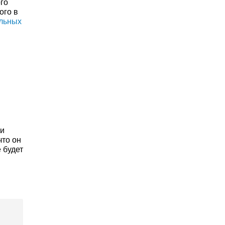
го
ого в
ельных
ии
что он
 будет