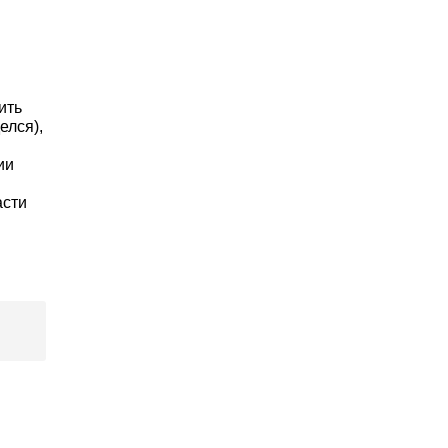
ить
елся),
ии
асти