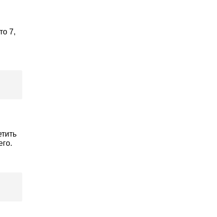
то 7,
етить
его.