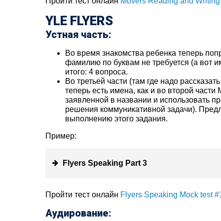
Пройти тест онлайн
Movers Reading and Writing
YLE FLYERS
Устная часть:
Во время знакомства ребенка теперь попр
фамилию по буквам не требуется (а вот им
итого: 4 вопроса.
Во третьей части (там где надо рассказать
теперь есть имена, как и во второй части 
заявленной в названии и использовать п
решения коммуникативной задачи). Пред
выполнению этого задания.
Пример:
Flyers Speaking Part 3
Пройти тест онлайн
Flyers Speaking Mock test #
Аудирование: