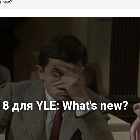
s new?
8 для YLE: What's new?