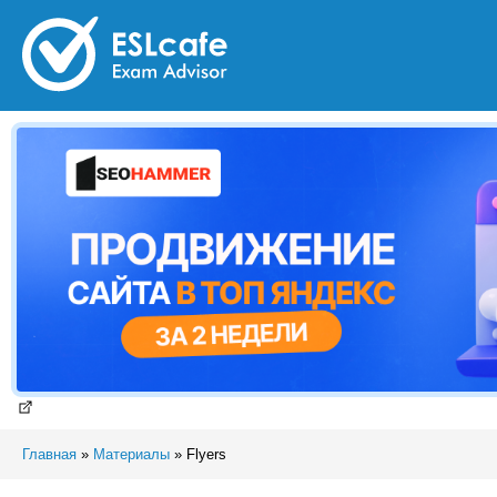
Главная
»
Материалы
»
Flyers