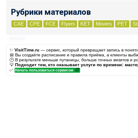
Рубрики материалов
CAE
CPE
FCE
Flyers
KET
Movers
PET
St
Реклама
✨
VisitTime.ru
— сервис, который превращает запись в понят
📅 Вы создаёте расписание и правила приёма, а клиенты выби
🕒 В результате меньше путаницы, больше точных визитов и р
💡
Подходит тем, кто оказывает услуги по времени: маст
✅
Начать пользоваться сервисом