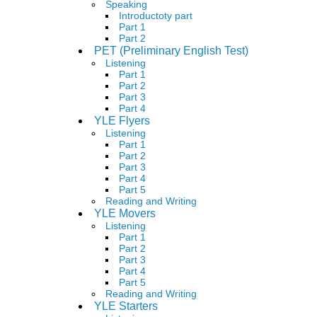
Speaking
Introductoty part
Part 1
Part 2
PET (Preliminary English Test)
Listening
Part 1
Part 2
Part 3
Part 4
YLE Flyers
Listening
Part 1
Part 2
Part 3
Part 4
Part 5
Reading and Writing
YLE Movers
Listening
Part 1
Part 2
Part 3
Part 4
Part 5
Reading and Writing
YLE Starters