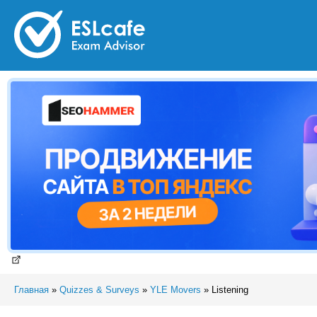
Главная
»
Quizzes & Surveys
»
YLE Movers
»
Listening