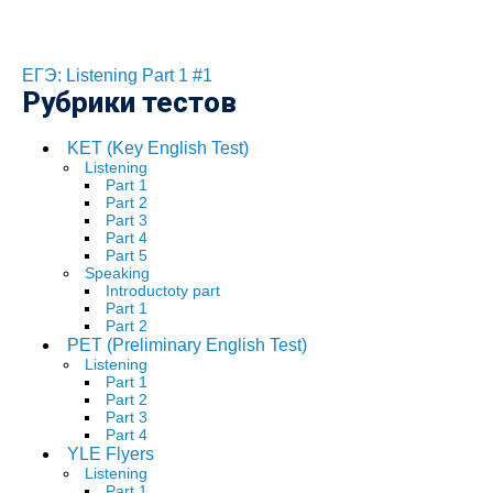
ЕГЭ: Listening Part 1 #1
Рубрики тестов
KET (Key English Test)
Listening
Part 1
Part 2
Part 3
Part 4
Part 5
Speaking
Introductoty part
Part 1
Part 2
PET (Preliminary English Test)
Listening
Part 1
Part 2
Part 3
Part 4
YLE Flyers
Listening
Part 1