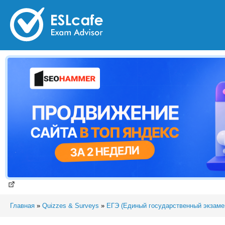
Главная
»
Quizzes & Surveys
»
ЕГЭ (Единый государственный экзаме