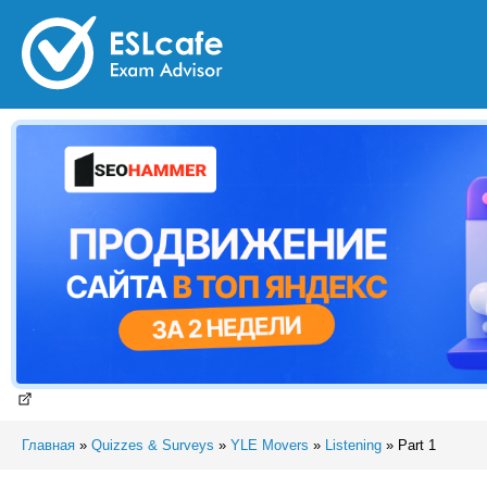
Главная
»
Quizzes & Surveys
»
YLE Movers
»
Listening
»
Part 1