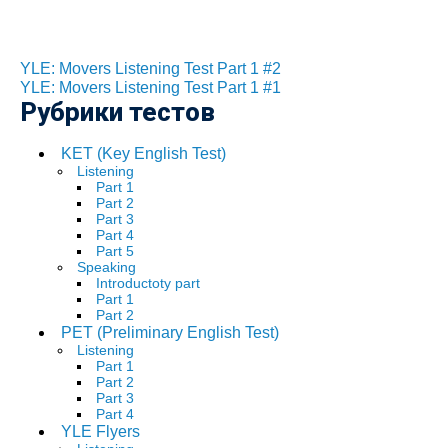
YLE: Movers Listening Test Part 1 #2
YLE: Movers Listening Test Part 1 #1
Рубрики тестов
KET (Key English Test)
Listening
Part 1
Part 2
Part 3
Part 4
Part 5
Speaking
Introductoty part
Part 1
Part 2
PET (Preliminary English Test)
Listening
Part 1
Part 2
Part 3
Part 4
YLE Flyers