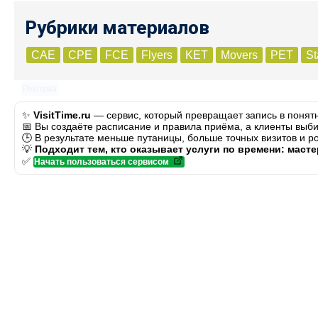
Рубрики материалов
CAE
CPE
FCE
Flyers
KET
Movers
PET
St
Реклама
✨
VisitTime.ru
— сервис, который превращает запись в понят
📅 Вы создаёте расписание и правила приёма, а клиенты выби
🕒 В результате меньше путаницы, больше точных визитов и р
💡
Подходит тем, кто оказывает услуги по времени: маст
✅
Начать пользоваться сервисом