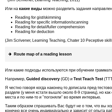
Или на
какие виды
можно разделить задания направле
Reading for gist/skimming
Reading for specific information/scanning
Reading for detail/fuller comprehension
Reading for deduction
(Jim Scrivener, Learning Teaching, Chater 10 Peceptive skills
Route map of a reading lesson
Или какие подходы используются при обучении граммат
Например,
Guided discovery
(GD) и
Test Teach Test
(TTT
Я честно говоря когда наконец-то дописала пред-тестов
разделе (у меня кстати вышло около 8-9 страниц), но к
места и по ним-то и "погоняли" во время интервью.
Таким образом спрашивать Вас будут не о том, что вы х
конечно все очень индивидуально и зависит от опыта ра