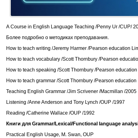
A Course in English Language Teaching /Penny Ur /CUP/ 2
Более подробно о методиках преподавания.
How to teach writing /Jeremy Harmer /Pearson education Li
How to teach vocabulary /Scott Thornbury /Pearson educatio
How to teach speaking /Scott Thornbury /Pearson education
How to teach grammar /Scott Thornbury /Pearson education 
Teaching English Grammar /Jim Scrivener /Macmillan /2005
Listening /Anne Anderson and Tony Lynch /OUP /1997
Reading /Catherine Wallace /OUP /1992
Книги для Grammar/Lexical/Functional language analysi
Practical English Usage, M. Swan, OUP