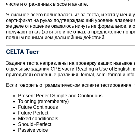
числе и отраженных в эссе и анкете.
Я сильнее всего волновалась из-за теста, и хотя у мен
сертификат на руках подтверждающий уровень владение 
же деле отношение оказалось ничуть не формальное, а о
получают отказ (хотя это и не отказ, а предложение по
полным пониманием дальнейших действий.
CELTA Тест
Задания теста направлены на проверку ваших навыков в о
отдельные задания СРЕ части Reading и Use of English, 
пригодится) основные различия formal, semi-formal и inf
Если говорить о грамматическом аспекте тестирования, т
Present Perfect Simple and Continuous
To or ing (remember/try)
Future Continuous
Future Perfect
Mixed conditionals
Should+Perfect
Passive voice