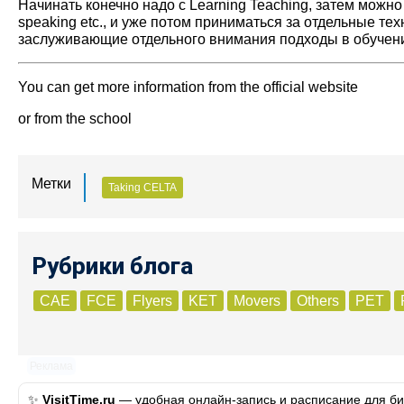
Начинать конечно надо с Learning Teaching, затем можно
speaking etc., и уже потом приниматься за отдельные т
заслуживающие отдельного внимания подходы в обучении 
You can get more information from the official website
or from the school
Метки
Taking CELTA
Рубрики блога
CAE
FCE
Flyers
KET
Movers
Others
PET
Реклама
✨
VisitTime.ru
— удобная онлайн-запись и расписание для биз