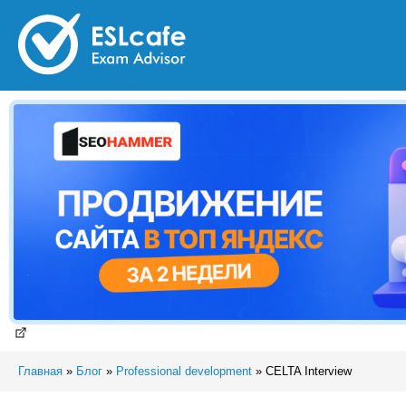
Главная
»
Блог
»
Professional development
»
CELTA Interview